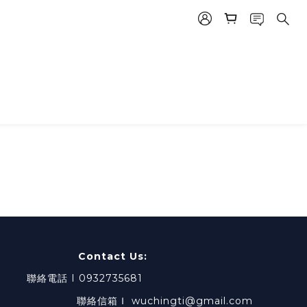
 Contact Us:
0932735681
chingti@gmail.com