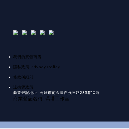
我們的實體商店
隱私政策 Privacy Policy
條款與細則
退換貨政策
商業登記地址: 高雄市前金區自強三路235巷10號
商業登記名稱: 瑪塔工作室