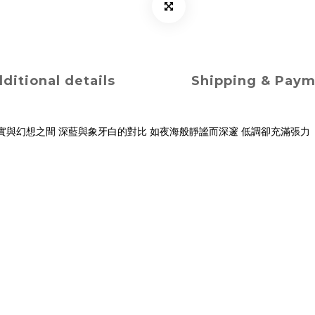
ditional details
Shipping & Pay
實與幻想之間 深藍與象牙白的對比 如夜海般靜謐而深邃 低調卻充滿張力