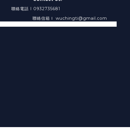
0932735681
chingti@gmail.com