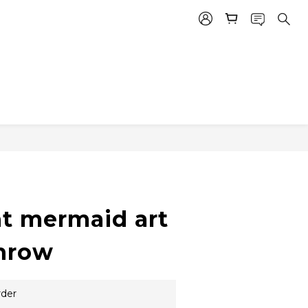
t mermaid art
hrow
rder