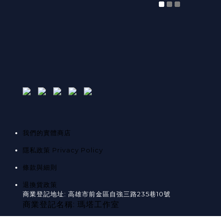
我們的實體商店
隱私政策 Privacy Policy
條款與細則
退換貨政策
商業登記地址: 高雄市前金區自強三路235巷10號
商業登記名稱: 瑪塔工作室