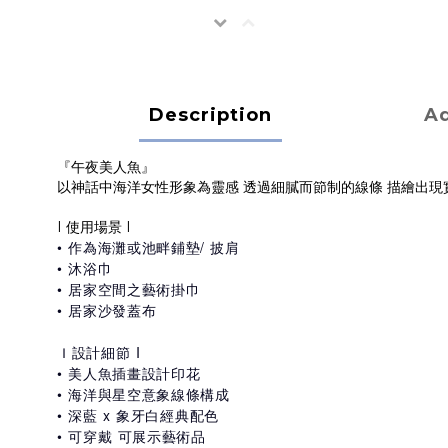
Description
Ad
『午夜美人魚』
以神話中海洋女性形象為靈感 透過細膩而節制的線條 描繪出現
I 使用場景 I
• 作為海灘或池畔鋪墊/ 披肩
• 沐浴巾
• 居家空間之藝術掛巾
• 居家沙發蓋布
Ｉ設計細節 I
• 美人魚插畫設計印花
• 海洋與星空意象線條構成
• 深藍 x 象牙白經典配色
• 可穿戴 可展示藝術品