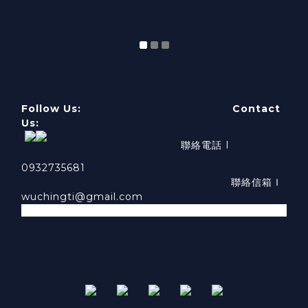
Follow Us: Contact
Us:
聯絡電話 I
0932735681
聯絡信箱Ｉ
wuchingti@gmail.com