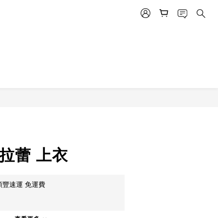
拉蕾 上衣
順豐速運 免運費