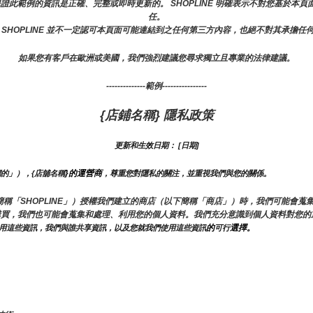
或保證此範例的資訊是正確、完整或即時更新的。 SHOPLINE 明確表示不對您基於
任。
 SHOPLINE 並不一定認可本頁面可能連結到之任何第三方內容，也絕不對其承擔任
如果您有客戶在歐洲或美國，我們強烈建議您尋求獨立且專業的法律建議。
--------------範例----------------
{店鋪名稱} 隱私政策
更新和生效日期： [日期]
}的運營商
們的」），{店舖名稱
，尊重您對隱私的關注，並重視我們與您的關係。 
E（以下簡稱「SHOPLINE」）授權我們建立的商店（以下簡稱「商店」）時，我們可能
購買，我們也可能會蒐集和處理、利用您的個人資料。我們充分意識到個人資料對您的
的
選擇。
用這些資訊，我們與誰共享資訊，以及您就我們使用這些資訊
可行