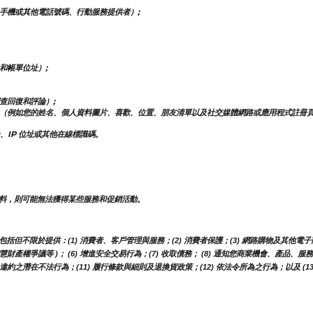
手機或其他電話號碼、行動服務提供者）;
和帳單位址）;
查回復和評論）;
（例如您的姓名、個人資料圖片、喜歡、位置、朋友清單以及社交媒體網路或應用程式註冊
、IP 位址或其他在線標識碼。
料，則可能無法獲得某些服務和促銷活動。
不限於提供：(1) 消費者、客戶管理與服務；(2) 消費者保護；(3) 網路購物及其他電子商
智慧財產權爭議等 )； (6) 增進安全交易行為；(7) 收取債務； (8) 通知您商業機會、產品
約之潛在不法行為；(11) 履行條款與細則及退換貨政策；(12) 依法令所為之行為；以及 (