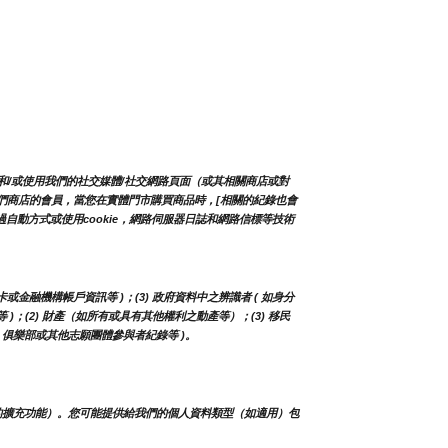
和/或使用我們的社交媒體/社交網路頁面（或其相關商店或對
入我們商店的會員，當您在實體門市購買商品時，[相關的紀錄也會
自動方式或使用cookie，網路伺服器日誌和網路信標等技術
卡或金融機構帳戶資訊等 )；(3) 政府資料中之辨識者 ( 如身分
等 )；(2) 財產（如所有或具有其他權利之動產等）；(3) 移民
人、俱樂部或其他志願團體參與者紀錄等 )。
的擴充功能）。您可能提供給我們的個人資料類型（如適用）包