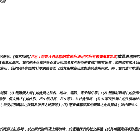
技術
您的業務所適用的所有
或通過
商店、[擴充功能][
注意：請置入包括
數據蒐集管道
]
您訪問
，我們可能會蒐集此資訊。我們的產品在許多百貨公司或者其他類型的實體門市有販售，如果您有加
商店，我們的社交媒體/社交網路頁面（或其相關商店或對應的應用程式）時，我們還可能通過
 (1) 辨識個人者 ( 如會員之姓名、地址、電話、電子郵件等 )；(2) 辨識財務者 ( 如信用
- 個人描述 ( 如性別、出生年月日、尺寸等 )。3.社會情況 – (1) 住家及設施 ( 如住所地址
調 ( 如使用消費品之種類及服務之細節等 )；(5) 慈善機構或其他團體之會員資格 ( 如社團法
時
的商店上註冊
，或在我們的商店上購物時，或通過我們的社交媒體（或其相關商店或對應