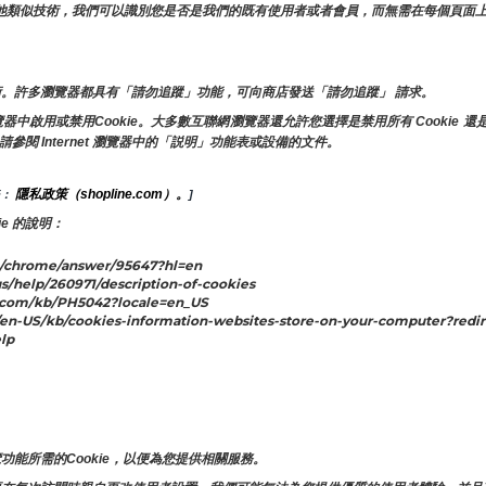
ie和其他類似技術，我們可以識別您是否是我們的既有使用者或者會員，而無需在每個頁
。許多瀏覽器都具有「請勿追蹤」功能，可向商店發送「請勿追蹤」 請求。
啟用或禁用Cookie。大多數互聯網瀏覽器還允許您選擇是禁用所有 Cookie 還是
請參閱 Internet 瀏覽器中的「説明」功能表或設備的文件。
隱私政策（shopline.com）。
： 
]
e 的說明：
/chrome/answer/95647?hl=en
s/help/260971/description-of-cookies
.com/kb/PH5042?locale=en_US
n-US/kb/cookies-information-websites-store-on-your-computer?redir
lp
。
。
能所需的Cookie，以便為您提供相關服務。