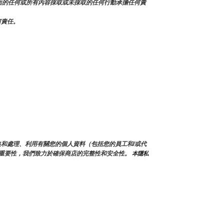
本頁面的任何或所有內容採取或未採取的任何行動承擔任何責
何責任。
會蒐集和處理、利用有關您的個人資料（包括您的員工和/或代
重要性，我們致力於確保商店的完整性和安全性。
 本隱私