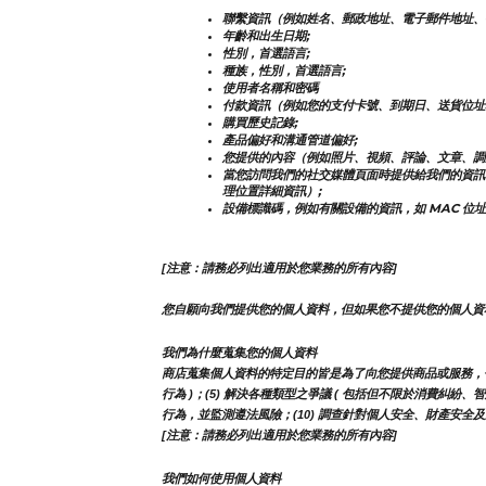
聯繫資訊（例如姓名、郵政地址、電子郵件地址、
年齡和出生日期;
性別，首選語言;
種族，性別，首選語言;
使用者名稱和密碼
付款資訊（例如您的支付卡號、到期日、送貨位址
購買歷史記錄;
產品偏好和溝通管道偏好;
您提供的內容（例如照片、視頻、評論、文章、調
當您訪問我們的社交媒體頁面時提供給我們的資訊
理位置詳細資訊）;
設備標識碼，例如有關設備的資訊，如 MAC 位址
[注意：請務必列出適用於您業務的所有內容]
您自願向我們提供您的個人資料，但如果您不提供您的個人資
我們為什麼蒐集您的個人資料
商店蒐集個人資料的特定目的皆是為了向您提供商品或服務，包括但
行為 )；(5) 解決各種類型之爭議 ( 包括但不限於消費糾紛、
行為，並監測遵法風險；(10) 調查針對個人安全、財產安全及違
[注意：請務必列出適用於您業務的所有內容]
我們如何使用個人資料