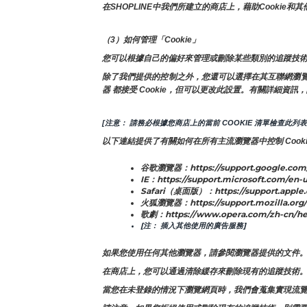
在SHOPLINE中我們所建立的商店上，藉助Cook
（3）如何管理「Cookie」
您可以根據自己的偏好來管理或刪除某些類別的追蹤技術
除了我們提供的控制之外，您還可以選擇在其互聯網瀏覽器中
器 都接受 Cookie，但可以更改此設置。有關詳細資訊，
[注意： 請務必根據您商店上的當前 COOKIE 清單檢查此列表
以下連結提供了有關如何在所有主流瀏覽器中控制 Cooki
谷歌瀏覽器：https://support.google.com
IE：https://support.microsoft.com/en-u
Safari（桌面版）：https://support.apple
火狐瀏覽器：https://support.mozilla.org/e
歌劇：https://www.opera.com/zh-cn/he
[注： 插入其他使用的廣告服務]
如果您使用任何其他瀏覽器，請參閱瀏覽器提供的文件
在商店上，您可以通過清除緩存來刪除現有的追蹤技術
當您在未登錄的情況下瀏覽網頁時，我們會蒐集實現流覽功