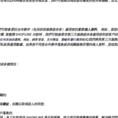
要在每次訪問時親自更改使用者設置，我們可能無法為您提供優質的使用者體驗，並且
們可能會委託合作夥伴（包括技術服務提供者）處理您的
某些個人資料
。 例如，當
; 當
使用 
SHOPLINE 付款時，我們可能會要求第三方服務提供者處理您和您客
我們將與第三方服務
的任何其他供應商。例如，銷售管道、支付閘道、運輸和履行應用程式]
隱私政策處理數據。如果您不同意合作夥伴蒐集提供相關服務所需的個人資料，您或您
種或多種情況：
關的;
法權益
，但難以取得該人的同意;
中蒐集的。
附屬公司共用：為了向您提供 SHOPLINE 產品和服務，提出您可能感興趣的推薦，解