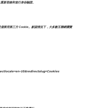
面上重新登錄和進行身份驗證。
僅禁用第三方 Cookie。默認情況下，大多數互聯網瀏覽
ectlocale=en-US&redirectslug=Cookies