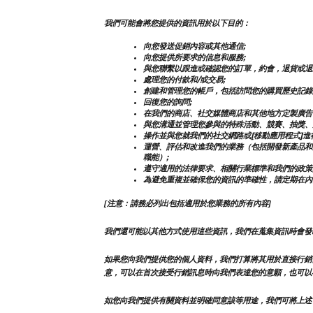
我們可能會將您提供的資訊用於以下目的：
向您發送促銷內容或其他通信;
向您提供所要求的信息和服務;
與您聯繫以跟進或確認您的訂單，約會，退貨或退
處理您的付款和/或交易;
創建和管理您的帳戶，包括訪問您的購買歷史記錄
回復您的詢問;
在我們的商店、社交媒體商店和其他地方定製廣告
與您溝通並管理您參與的特殊活動、競賽、抽獎、
操作並與您就我們的社交網路或[移動應用程式]進
運營、評估和改進我們的業務（包括開發新產品和
職能）;
遵守適用的法律要求、相關行業標準和我們的政策
為避免重複並確保您的資訊的準確性，請定期在內
[注意：請務必列出包括適用於您業務的所有內容]
我們還可能以其他方式使用這些資訊，我們在蒐集資訊時會發
如果您向我們提供您的個人資料，我們打算將其用於直接行銷
意，可以在首次接受行銷訊息時向我們表達您的意願，也可以
如您向我們提供有關資料並明確同意該等用途，我們可將上述