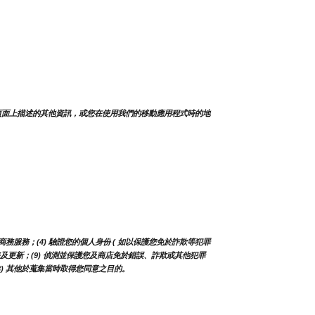
頁面上描述的其他資訊，或您在使用我們的移動應用程式時的地
務服務；(4) 驗證您的個人身份 ( 如以保護您免於詐欺等犯罪
、服務及更新；(9) 偵測並保護您及商店免於錯誤、詐欺或其他犯罪
13) 其他於蒐集當時取得您同意之目的。