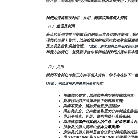
請注意，如果您拒絕使用或刪除現有的追蹤技術，則需
我們如何處理及利用、共用、轉讓和揭露個人資料
（1） 處理及利用
商店的某些功能可能由我們的第三方合作夥伴提供，我
理您的信用卡資訊，以便按照您的指示向您收取相關服務費
及交易監控和風險管理。 
 [注意：添加您與之共用此資訊
和雙方的責任，並將要求合作夥伴根據我們的要求和本
（2） 共用
我們不會與任何第三方共享個人資料，除非存在以下一
[注意： 包括適用於您業務的所有內容]
根據您的要求，或經您事先明確授權或同意;
與履行我們在法律法規下的義務有關;
與國家安全、國防安全直接相關的;
與公共安全、公共衛生和重大公共利益直接相
與刑事偵查、起訴、審判和執行直接相關;
為維護您
或任何其他人的生命、財產等重大合
所涉及的個人資料由您
向公眾揭露
;
所涉及的個人資料是從合法和公開揭露的資訊
與 SHOPLINE 和 SHOPLINE 的